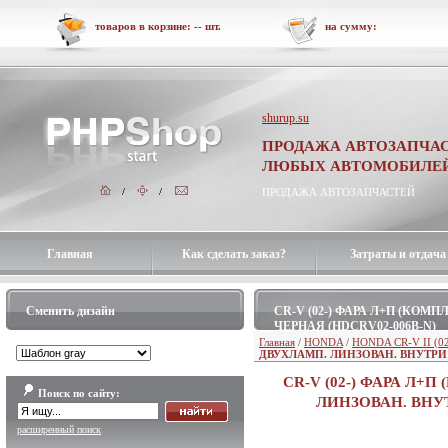
товаров в корзине:
--
шт.
на сумму:
shurup.su
ПРОДАЖА АВТОЗАПЧАС
ЛЮБЫХ АВТОМОБИЛЕ
ПРОДАЖА АВТОЗАПЧАСТЕЙ
Главная
Как сделать заказ?
Затраты и отдача
Сменить дизайн
CR-V (02-) ФАРА Л+П (КО
ЧЕРНАЯ (HDCRV02-006B-N)
Главная
/
HONDA
/
HONDA CR-V II (02
ДВУХЛАМП. ЛИНЗОВАН. ВНУТРИ 
CR-V (02-) ФАРА Л
Поиск по сайту:
ЛИНЗОВАН. ВНУТ
расширенный поиск