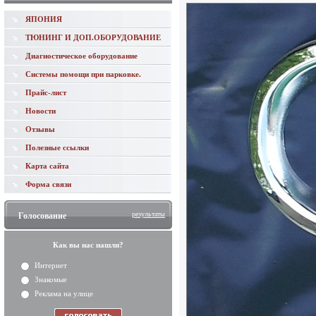
ЯПОНИЯ
ТЮНИНГ И ДОП.ОБОРУДОВАНИЕ
Диагностическое оборудование
Системы помощи при парковке.
Прайс-лист
Новости
Отзывы
Полезные ссылки
Карта сайта
Форма связи
результаты
Голосование
Как вы нас нашли?
Интернет
Знакомые
Реклама на улице