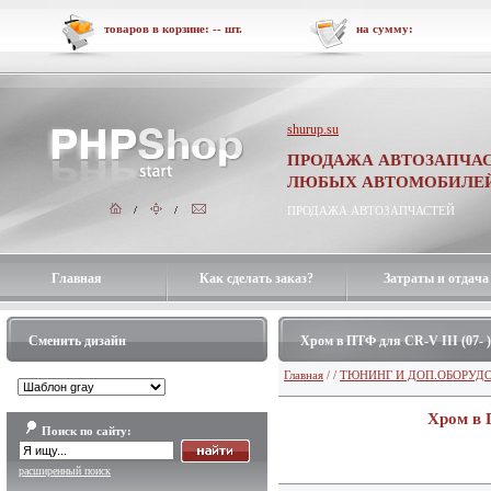
товаров в корзине:
--
шт.
на сумму:
shurup.su
ПРОДАЖА АВТОЗАПЧАС
ЛЮБЫХ АВТОМОБИЛЕ
ПРОДАЖА АВТОЗАПЧАСТЕЙ
Главная
Как сделать заказ?
Затраты и отдача
Сменить дизайн
Хром в ПТФ для CR-V III (07- )
Главная
/
/
ТЮНИНГ И ДОП.ОБОРУД
Хром в П
Поиск по сайту:
расширенный поиск