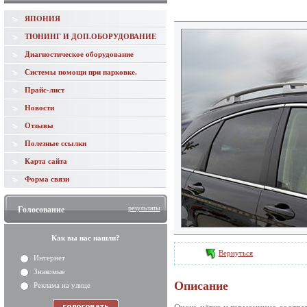
ЯПОНИЯ
ТЮНИНГ И ДОП.ОБОРУДОВАНИЕ
Диагностическое оборудование
Системы помощи при парковке.
Прайс-лист
Новости
Отзывы
Полезные ссылки
Карта сайта
Форма связи
результаты
Голосование
Как вы нас нашли?
Вернуться
Интернет
Знакомые
Описание
Реклама на улице