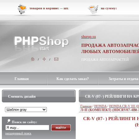
товаров в корзине:
--
шт.
на сумму:
shurup.su
ПРОДАЖА АВТОЗАПЧАС
ЛЮБЫХ АВТОМОБИЛЕ
ПРОДАЖА АВТОЗАПЧАСТЕЙ
Главная
Как сделать заказ?
Затраты и отдача
Сменить дизайн
CR-V (07- ) РЕЙЛИНГИ НА 
Главная
/
HONDA
/
HONDA CR-V III (0
Л+П (КОМПЛЕКТ) (HDCRV07-4B0-
CR-V (07- ) РЕЙЛИНГ
Поиск по сайту:
(
расширенный поиск