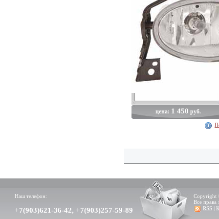
1 450
цена:
руб.
П
Наш телефон:
Copyright 
Все права
RSS
|
К
+7(903)621-36-42, +7(903)257-59-89