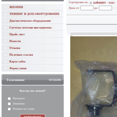
Сортировка по:
алфавиту
-
цене
-
ЯПОНИЯ
Цена от:
до:
ТЮНИНГ И ДОП.ОБОРУДОВАНИЕ
Диагностическое оборудование
Системы помощи при парковке.
Прайс-лист
Новости
Отзывы
Полезные ссылки
Карта сайта
Форма связи
результаты
Голосование
Как вы нас нашли?
Интернет
Знакомые
Реклама на улице