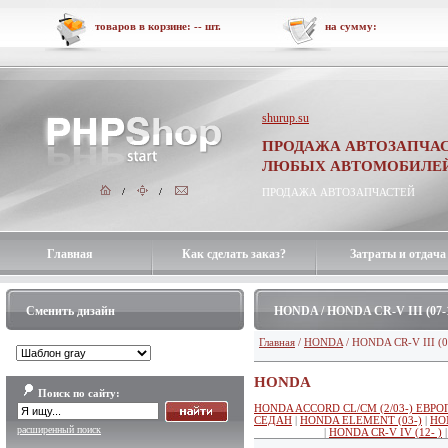
товаров в корзине:
--
шт.
на сумму:
shurup.su
ПРОДАЖА АВТОЗАПЧАС
ЛЮБЫХ АВТОМОБИЛЕ
ПРОДАЖА АВТОЗАПЧАСТЕЙ
Главная
Как сделать заказ?
Затраты и отдача
Сменить дизайн
HONDA / HONDA CR-V III (07-
Главная
/
HONDA
/ HONDA CR-V III (0
HONDA
Поиск по сайту:
HONDA ACCORD CL/CM (2/03-) ЕВРО
СЕДАН
|
HONDA ELEMENT (03-)
|
HON
расширенный поиск
V III (07-12)
|
HONDA CR-V IV (12- )
|