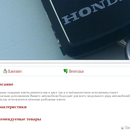
В корзину
Вернуться
исание
ьные складные ключи,имеются как в двух так и в трёхкнопочном исполнении,станут
расным дополнением Вашего автомобиля.Подходят для всего модельного ряда автомобилей
a,где используются штатные разборные ключи.
рактеристики
комендуемые товары
На