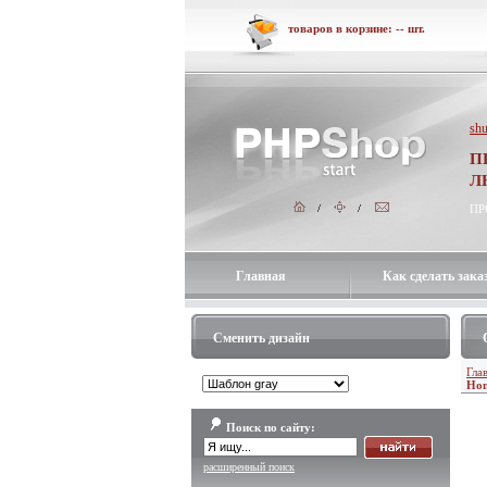
товаров в корзине:
--
шт.
shu
П
Л
ПР
Главная
Как сделать зака
Сменить дизайн
Гла
Hon
Поиск по сайту:
расширенный поиск