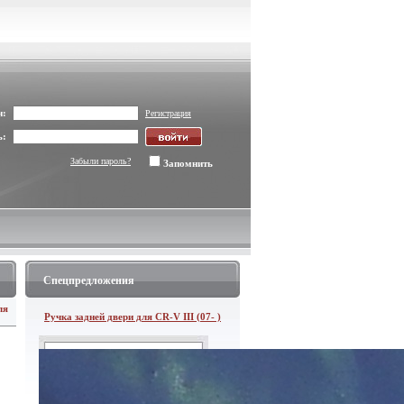
н:
Регистрация
ь:
Забыли пароль?
Запомнить
Спецпредложения
ля
Ручка задней двери для CR-V III (07- )