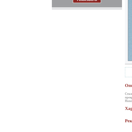
Оп
Стил
прек
Hond
Ха
Ре